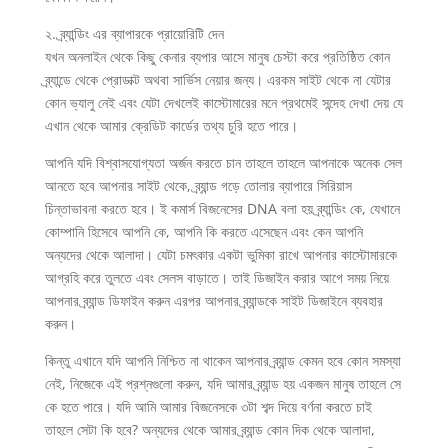
২. ব্র্যান্ডিং এর ব্যাপারকে প্রায়োরিটি দেন
যখন অনলাইন থেকে কিছু কেনার ব্যপার আসে মানুষ চেস্টা করে প্রতিষ্ঠিত কোন
ব্র্যান্ডে থেকে প্রোডাক্ট অথবা সার্ভিস নেয়ার জন্য। এরকম সাইট থেকে না যেটার
কোন ভ্যালু নেই এবং যেটা দেখলেই কাস্টোমারের মনে প্রথমেই সন্দেহ দেখা দেয় যে
এখান থেকে আমার ক্রেডিট কার্ডের তথ্য চুরি হতে পারে।
আপনি যদি বিশ্বাসযোগ্যতা অর্জন করতে চান তাহলে তাহলে আপনাকে অনেক সেল
আনতে হবে আপনার সাইট থেকে, ব্র্যান্ড গড়ে তোলার ব্যাপারে সিরিয়াস
চিন্তাভাবনা করতে হবে। ই কমার্স বিজনেসের DNA বলা হয় ব্র্যান্ডিং কে, যেখানে
কোম্পানি হিসেবে আপনি কে, আপনি কি করতে এসেছেন এবং কেন আপনি
অন্যদের থেকে আলাদা। যেটা চমৎকার একটা ভুমিকা রাখে আপনার কাস্টোমারকে
আগ্রহি করে তুলতে এবং সেলস বাড়াতে। তাই ডিজাইন করার আগে সময় নিয়ে
আপনার ব্র্যান্ড ডিফাইন করুন এরপর আপনার ব্র্যান্ডকে সাইট ডিজাইনে ব্যবহার
করুন।
কিন্তু এখানে যদি আপনি নিশ্চিত না থাকেন আপনার ব্র্যান্ড কেমন হবে কোন সমস্যা
নেই, নিজেকে এই প্রশ্নগুলো করুন, যদি আমার ব্র্যান্ড হয় একজন মানুষ তাহলে সে
কে হতে পারে। যদি আমি আমার বিজনেসকে ৩টা শব্দ দিয়ে বর্ণনা করতে চাই
তাহলে সেটা কি হবে? অন্যদের থেকে আমার ব্র্যান্ড কোন দিক থেকে আলাদা,