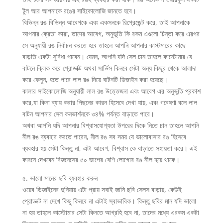
টুল আর আপনাকে রঙের সাইকোলোজি জানতে হবে।
বিভিন্ন রঙ বিভিন্ন আবেগকে এবং একসনকে রিপ্রেজেন্ট করে, তাই আপনাকে
আপনার ক্রেতা কারা, তাদের আবেগ, অনুভুতি কি রকম এগুলো চিন্তা করে এরপর
সে অনুযায়ী রঙ নির্বাচন করতে হবে তাহলে আপনি আপনার কাস্টমারের কাছে
বাড়তি একটা সুবিধা পাবেন। যেমন, আপনি যদি সেল চান তাহলে কাস্টোমার যে
বাটনে ক্লিক করে প্রোডাক্ট অথবা সার্ভিস কিনবে সেটা অন্য কিছুর থেকে আলাদা
করে ফেলুন, হতে পারে লাল রঙ দিয়ে বাটনটি ডিজাইন করা হয়েছে।
কালার সাইকোলোজি অনুযায়ী লাল রঙ উত্তেজনা এবং আবেগ এর অনুভুতি প্রকাশ
করে,যা কিনা ব্যায় করার পিছনের কারন হিসেবে দেখা যায়, এবং গবেষণা বলে লাল
বাটন আপনার সেল কনভার্শনকে ৩৪% পর্যন্ত বাড়াতে পারে।
অথবা আপনি যদি আপনার বিশ্বাসযোগ্যতা উপরের দিকে নিতে চান তাহলে আপনি
নীল রঙ ব্যবহার করতে পারেন, নীল রঙ সব সময় যে ভালোবাসার রঙ হিসেবে
ব্যবহার হয় সেটা কিন্তু না, এটা আবেগ, বিশ্বাস কে বাড়াতে সহায়তা করে। এই
কারনে দেখবেন বিজনেসের ৫০ ভাগের বেশি লোগোর রঙ নীল হয়ে থাকে।
৫. ভালো মানের ছবি ব্যবহার করুন
ওয়েব ডিজাইনের দুনিয়ায় এটা প্রায় সবাই জানি ছবি সেলস বাড়ায়, কেউই
প্রোডাক্ট না দেখে কিছু কিনবে না এটাই স্বাভাবিক। কিন্তু ছবির মান যদি ভালো
না হয় তাহলে কাস্টোমার সেটা কিনতে আগ্রহি হবে না, তাদের মধ্যে এরকম একটা