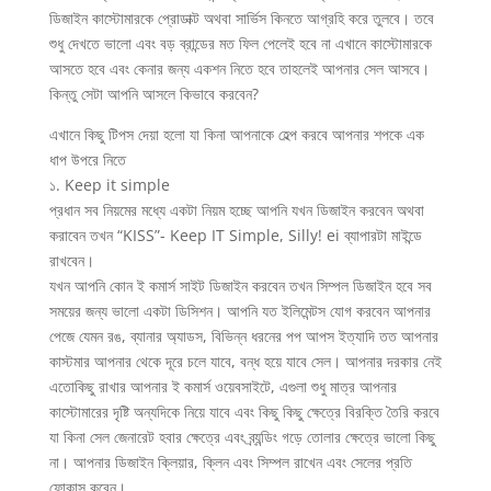
ডিজাইন কাস্টোমারকে প্রোডাক্ট অথবা সার্ভিস কিনতে আগ্রহি করে তুলবে। তবে
শুধু দেখতে ভালো এবং বড় ব্রান্ডের মত ফিল পেলেই হবে না এখানে কাস্টোমারকে
আসতে হবে এবং কেনার জন্য একশন নিতে হবে তাহলেই আপনার সেল আসবে।
কিন্তু সেটা আপনি আসলে কিভাবে করবেন?
এখানে কিছু টিপস দেয়া হলো যা কিনা আপনাকে হেল্প করবে আপনার শপকে এক
ধাপ উপরে নিতে
১. Keep it simple
প্রধান সব নিয়মের মধ্যে একটা নিয়ম হচ্ছে আপনি যখন ডিজাইন করবেন অথবা
করাবেন তখন “KISS”- Keep IT Simple, Silly! ei ব্যাপারটা মাইন্ডে
রাখবেন।
যখন আপনি কোন ই কমার্স সাইট ডিজাইন করবেন তখন সিম্পল ডিজাইন হবে সব
সময়ের জন্য ভালো একটা ডিসিশন। আপনি যত ইলিমেন্টস যোগ করবেন আপনার
পেজে যেমন রঙ, ব্যানার অ্যাডস, বিভিন্ন ধরনের পপ আপস ইত্যাদি তত আপনার
কাস্টমার আপনার থেকে দূরে চলে যাবে, বন্ধ হয়ে যাবে সেল। আপনার দরকার নেই
এতোকিছু রাখার আপনার ই কমার্স ওয়েবসাইটে, এগুলা শুধু মাত্র আপনার
কাস্টোমারের দৃষ্টি অন্যদিকে নিয়ে যাবে এবং কিছু কিছু ক্ষেত্রে বিরক্তি তৈরি করবে
যা কিনা সেল জেনারেট হবার ক্ষেত্রে এবং ব্র্যন্ডিং গড়ে তোলার ক্ষেত্রে ভালো কিছু
না। আপনার ডিজাইন ক্লিয়ার, ক্লিন এবং সিম্পল রাখেন এবং সেলের প্রতি
ফোকাস করেন।