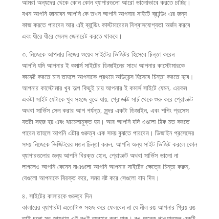
আমরা অন্যদের থেকে কোন কোন ব্যাপারগুলো আরো ভালোভাবে করতে চাচ্ছি।
যখন আপনি জানবেন আপনি কে তখন আপনি আপনার সাইটে ব্রান্ডিং এর জন্য
কাজ করতে পারবেন আর এই ব্রান্ডিং কাস্টমারেরম বিশ্বাসযোগ্যতা অর্জন করবে
এবং ধীরে ধীরে সেলস জেনারেট করতে থাকবে।
৩. নিজেকে আপনার নিজের ওয়েব সাইটের ভিজিটর হিসেবে চিন্তা করেন
আপনি যদি আপনার ই কমার্স সাইটের ডিজাইনের সাথে আপনার কাস্টোমারকে
কানেক্ট করতে চান তাহলে আপনাকে প্রথমে অডিয়েন্স হিসেবে চিন্তা করতে হবে।
আপনার কাস্টোমার খুব অল্প কিছুই চায় আপনার ই কমার্স সাইটে যেমন, এরকম
একটা সাইট যেটাকে খুব সহজে বুঝে যায়, প্রোডাক্ট সার্চ থেকে শুরু করে প্রোডাক্ট
অথবা সার্ভিস সেল করার আগ পর্যন্ত, সুন্দর একটা ডিজাইন, এবং শপিং প্রসেস
যতটা সহজ হয় এবং ঝামেলামুক্ত হয়। আর আপনি যদি এগুলো ঠিক মত করতে
পারেন তাহলে আপনি এটার গুরুত্ব এক সময় বুঝতে পারবেন। ডিজাইন প্রসেসের
সময় নিজেকে ভিজিটরের মতন চিন্তা করুন, আপনি অন্য সাইট ভিজিট করলে কোন
ব্যাপারগুলোর জন্য আপনি বিরক্ত হোন, প্রোডাক্ট অথবা সার্ভিস ভালো না
লাগলেও আপনি কেনেন নাএগুলো আপনি আপনার সাইটের ক্ষেত্রে চিন্তা করুন,
যেগুলো আপনাকে বিরক্ত করে, সময় নষ্ট করে সেগুলো বাদ দিন।
৪. সাইটের কালারকে গুরুত্ব দিন
কালারের ব্যাপারটা এতোটাও সহজ করে ফেলবেন না যে নীল রঙ আপনার প্রিয় রঙ
তাই চলো সব জায়গায় এই রঙই ব্যবহার করা যাক। রঙ অনেক পাওয়ারফুল একটি