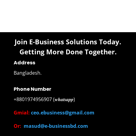
Join E-Business Solutions Today.
Getting More Done Together.
Address
Bangladesh.
Phone Number
+8801974956907 (𝒘𝒉𝒂𝒕𝒔𝒂𝒑𝒑)
Gmial:
ceo.ebusiness@gmail.com
Or:
masud@e-businessbd.com