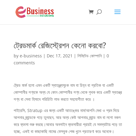
ট্রেডমার্ক রেজিস্ট্রেশন কেনো করবো?
by
e-business
|
Dec 17, 2021
|
লিমিটেড কোম্পানি
|
0
comments
ট্রেড মার্ক হলো এমন একটি স্বাতন্ত্র্যসূচক নাম বা চিহ্ন বা প্রতিক যা একটি
কোম্পানীর পণ্যকে অন্য যে কোন কোম্পানীর পণ্য থেকে পৃথক করে একটি স্বতন্ত্র
পণ্য বা সেবা হিসাবে পরিচিতি লাভ করতে সহযোগীতা করে ।
পাইরেসি, Stratup এর জন্য একটি আতঙ্কের নাম!আপনি মেধা ও শ্রম দিয়ে
আপনার ব্র্যান্ডকে গড়ে তুলছেন, আর অন্য কেউ আপনার ব্র্যান্ড নাম বা লগো নকল
করে ব্যবসা শুরু করছে।আবার অনলাইন ব্যবসায়ীরা প্রায়ই যে সমস্যাটায় পড়ে তা
হচ্ছে, একই বা কাছাকাছি নামের ফেসবুক পেজ খুলে প্রতারণা করে অনেকে।